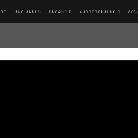
ՎՈՐ
ՄԵՐ ՄԱՍԻՆ
ՇԱՐՔԵՐ
ՀԱՂՈՐԴՈՒՄՆԵՐ
ՏՈՆ