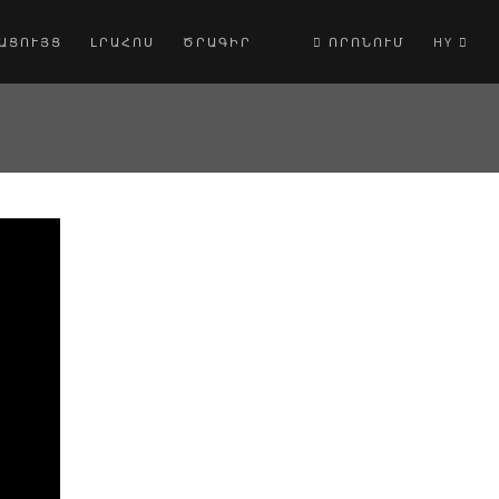
ԱՑՈՒՅՑ
ԼՐԱՀՈՍ
ԾՐԱԳԻՐ
ՈՐՈՆՈՒՄ
HY