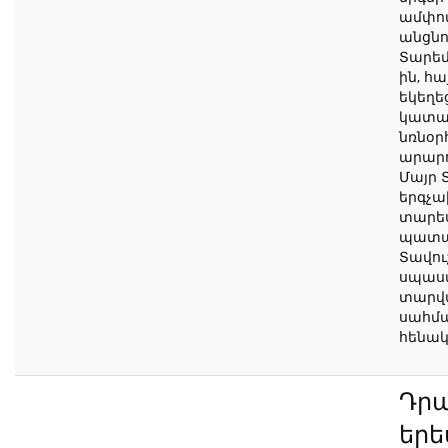
ամփոփ
անցնո
Տարեմո
ին, հա
եկեղե
կատար
նռնօր
արարո
Մայր 
երգչա
տարե
պատա
Տավու
սպասա
տարվա
սահմ
հենակ
Դրա
երե