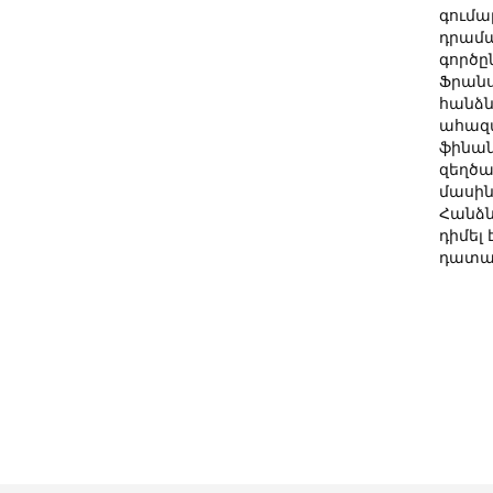
գումա
դրամ
գործը
Ֆրանս
հանձ
ահազա
ֆինա
զեղծա
մասին
Հանձն
դիմել
դատախ