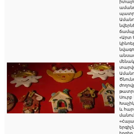
իտալո
ամանո
պատր
Աման
նվերն
ճամպր
«Արտ 
կինոե
նվագո
անսամ
մենակ
տարվ
Ամանո
Ծնուն
ժողո
թատրո
Սուրբ
Խաչիկ
և հար
մանու
«Հայ
երգիչ
երգեր 