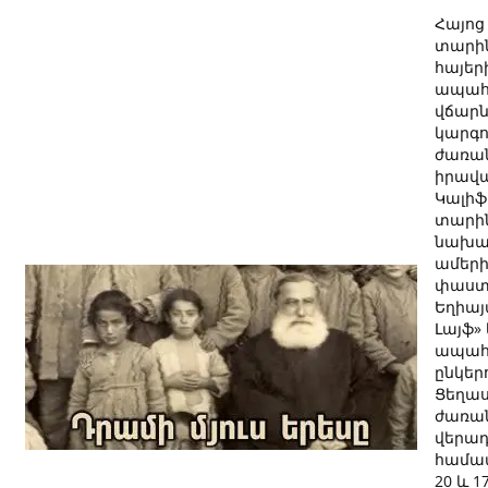
Հայոց
տարի
հայեր
ապահ
վճար
կարգո
ժառան
իրավ
Կալիֆ
տարին
նախաձ
ամեր
փաստ
Եղիայա
Լայֆ»
ապահ
ընկեր
Ցեղա
ժառա
վերադ
համա
20 և 1