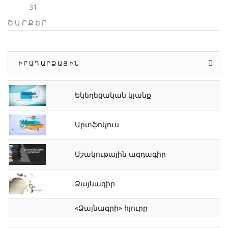
31
ՇԱՐՔԵՐ
ԻՐԱԴԱՐՁԱՅԻՆ
Եկեղեցական կյանք
Արտֆոկուս
Մշակութային ազդագիր
Ձայնագիր
«Ձայնագրի» հյուրը