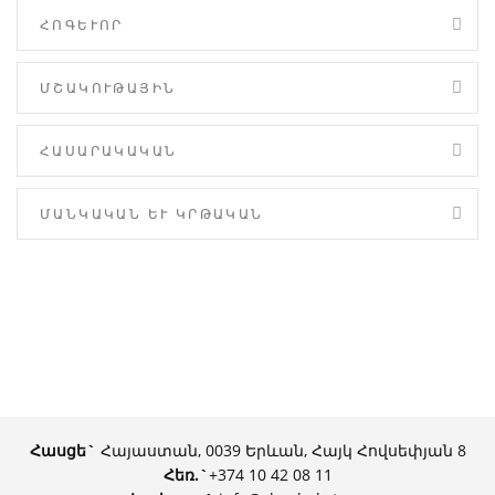
ՀՈԳԵՒՈՐ
ՄՇԱԿՈՒԹԱՅԻՆ
ՀԱՍԱՐԱԿԱԿԱՆ
ՄԱՆԿԱԿԱՆ ԵՒ ԿՐԹԱԿԱՆ
Հասցե`
Հայաստան, 0039 Երևան, Հայկ Հովսեփյան 8
Հեռ.
`
+374 10 42 08 11