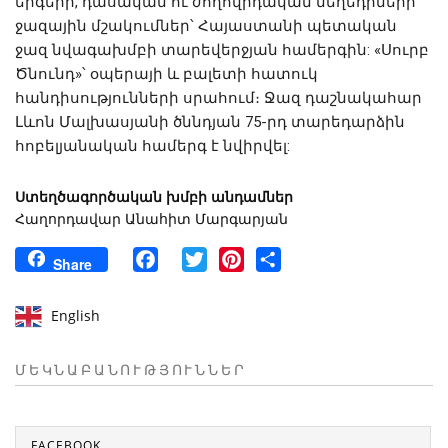
երգերի, դասական ու ժողովրդական մեղեդիների 
ջազային մշակումներ՝ Հայաստանի պետական 
ջազ նվագախմբի տարեվերջյան համերգին: «Սուրբ 
Ծնունդ»՝ օպերայի և բալետի հատուկ 
հանդիսությունների սրահում։ Ջազ դաշնակահար 
Լևոն Մալխասյանի ծննդյան 75-րդ տարեդարձին 
հոբելյանական համերգ է նվիրվել:
Ստեղծագործական խմբի անդամներ
Հաղորդավար Անահիտ Մարգարյան
Facebook
Twitter
Pinterest
Share
Share
English
ՄԵԿՆԱԲԱՆՈՒԹՅՈՒՆՆԵՐ
FACEBOOK