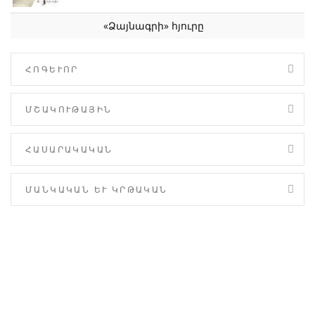
«Ձայնագրի» հյուրը
ՀՈԳԵՒՈՐ
ՄՇԱԿՈՒԹԱՅԻՆ
ՀԱՍԱՐԱԿԱԿԱՆ
ՄԱՆԿԱԿԱՆ ԵՒ ԿՐԹԱԿԱՆ