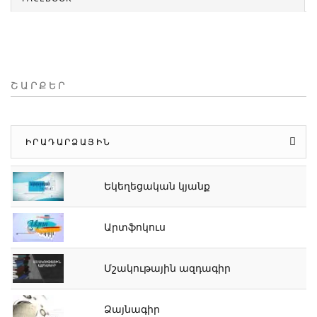
ՇԱՐՔԵՐ
ԻՐԱԴԱՐՁԱՅԻՆ
Եկեղեցական կյանք
Արտֆոկուս
Մշակութային ազդագիր
Ձայնագիր